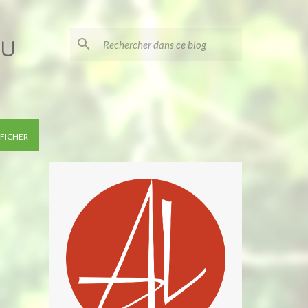
au
FICHER