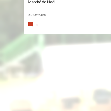
Marché de Noël
s
le
01 novembre
0