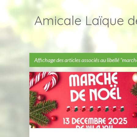
Amicale Laïque d
Affichage des articles associés au libellé
marché
A
MARCHÉ DE NOËL
r
t
i
c
l
e