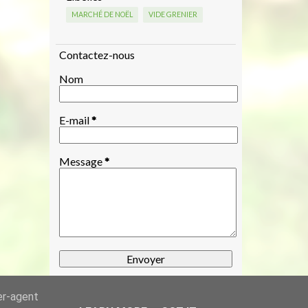
MARCHÉ DE NOËL
VIDE GRENIER
Contactez-nous
Nom
E-mail
*
Message
*
er-agent